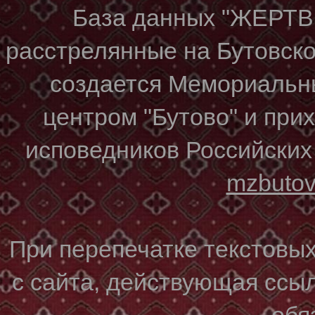
База данных "ЖЕР
расстрелянные на Бутовском
создается Мемориальн
центром "Бутово" и при
исповедников Российских
mzbuto
При перепечатке текстовы
с сайта, действующая ссы
обя