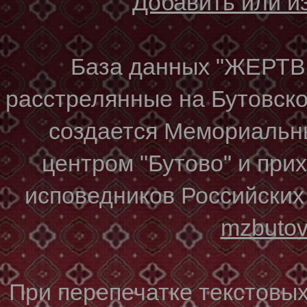
Добавить или 
База данных "ЖЕР
расстрелянные на Бутовском
создается Мемориальн
центром "Бутово" и при
исповедников Российских
mzbuto
При перепечатке текстовы