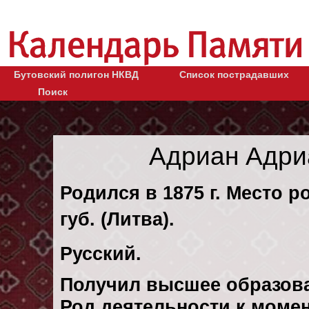
Бутовский полигон НКВД
Список пострадавших
Поиск
Адриан Адри
Родился в 1875 г. Место 
губ. (Литва).
Русский.
Получил высшее образов
Род деятельности к момен