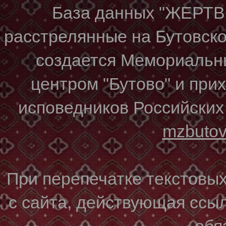
База данных "ЖЕР
расстрелянные на Бутовском
создается Мемориальн
центром "Бутово" и при
исповедников Российских
mzbuto
При перепечатке текстовы
с сайта, действующая ссы
обя