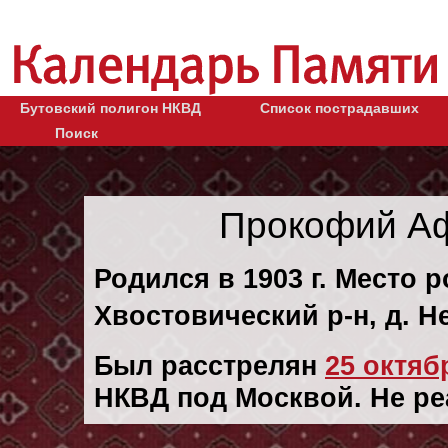
Бутовский полигон НКВД
Список пострадавших
Поиск
Прокофий Аф
Родился в 1903 г. Место 
Хвостовический р-н, д. Н
Был расстрелян
25 октябр
НКВД под Москвой. Не ре