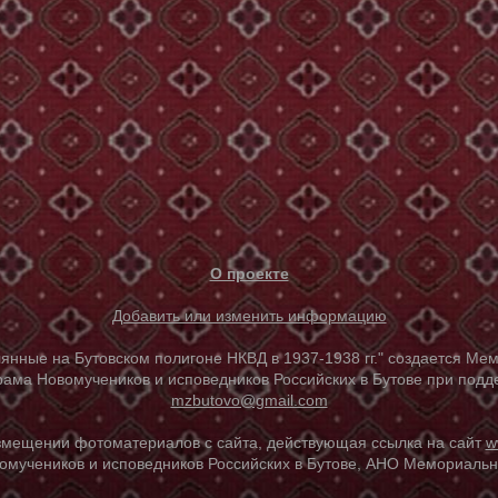
О проекте
Добавить или изменить информацию
е на Бутовском полигоне НКВД в 1937-1938 гг." создается Мем
ама Новомучеников и исповедников Российских в Бутове при под
mzbutovo@gmail.com
азмещении фотоматериалов с сайта, действующая ссылка на сайт
w
омучеников и исповедников Российских в Бутове, АНО Мемориальны