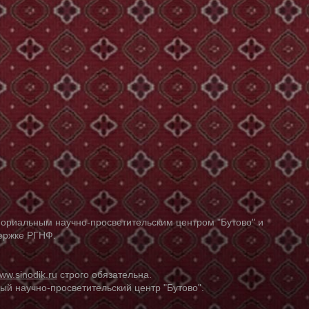
ориальным научно-просветительским центром "Бутово" и
держке РГНФ.
ww.sinodik.ru
строго обязательна.
й научно-просветительский центр "Бутово".