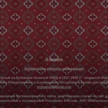
О проекте
Добавить или изменить информацию
е на Бутовском полигоне НКВД в 1937-1938 гг." создается Мем
ама Новомучеников и исповедников Российских в Бутове при под
mzbutovo@gmail.com
азмещении фотоматериалов с сайта, действующая ссылка на сайт
w
омучеников и исповедников Российских в Бутове, АНО Мемориальны