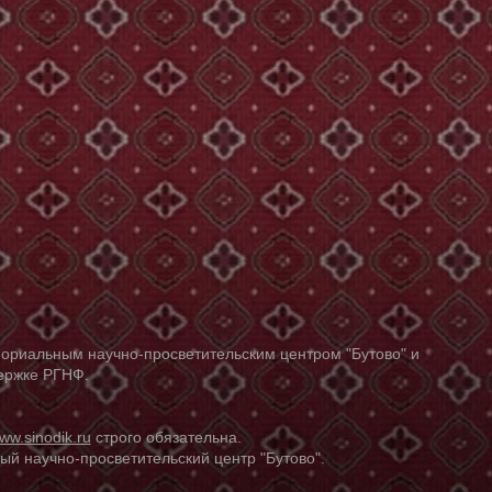
ориальным научно-просветительским центром "Бутово" и
держке РГНФ.
ww.sinodik.ru
строго обязательна.
й научно-просветительский центр "Бутово".