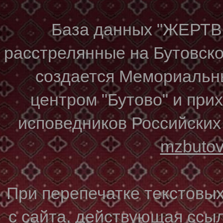
База данных "ЖЕР
расстрелянные на Бутовском
создается Мемориальн
центром "Бутово" и при
исповедников Российских
mzbuto
При перепечатке текстовы
с сайта, действующая ссы