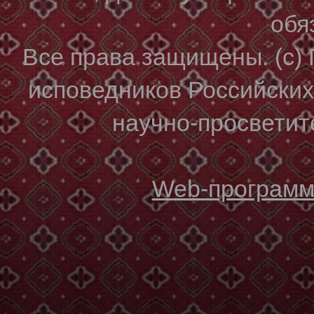
обя
Все права защищены. (с)
исповедников Российски
научно-просветите
Web-программи