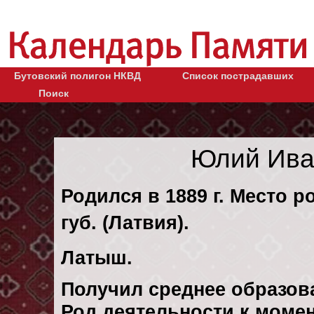
Бутовский полигон НКВД
Список пострадавших
Поиск
Юлий Ива
Родился в 1889 г. Место 
губ. (Латвия).
Латыш.
Получил среднее образов
Род деятельности к момен