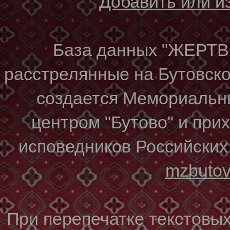
Добавить или 
База данных "ЖЕР
расстрелянные на Бутовском
создается Мемориальн
центром "Бутово" и при
исповедников Российских
mzbuto
При перепечатке текстовы