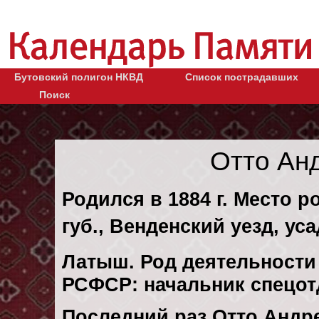
Бутовский полигон НКВД
Список пострадавших
Поиск
Отто Ан
Родился в 1884 г. Место 
губ., Венденский уезд, ус
Латыш. Род деятельности 
РСФСР: начальник спецотд
Последний раз Отто Андр