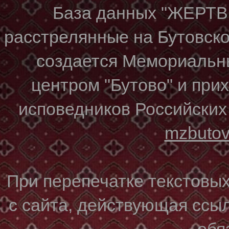
База данных "ЖЕР
расстрелянные на Бутовском
создается Мемориальн
центром "Бутово" и при
исповедников Российских
mzbuto
При перепечатке текстовы
с сайта, действующая ссы
обя