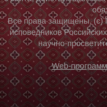
обя
Все права защищены. (с)
исповедников Российски
научно-просветите
Web-программи