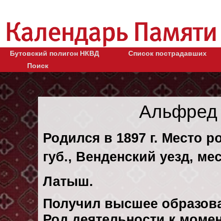
Бутовский полигон НКВД
Список пострадавших
Поиск
Альфред 
Родился в 1897 г. Место 
губ., Венденский уезд, м
Латыш.
Получил высшее образов
Род деятельности к момен