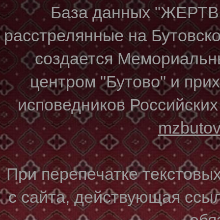
База данных "ЖЕР
расстрелянные на Бутовском
создается Мемориальн
центром "Бутово" и при
исповедников Российских
mzbuto
При перепечатке текстовы
с сайта, действующая ссы
обя