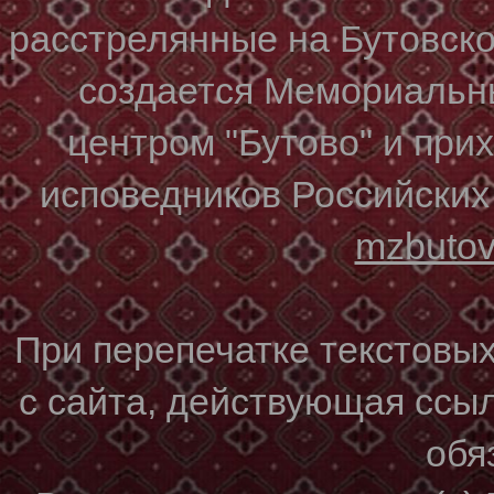
расстрелянные на Бутовском
создается Мемориальн
центром "Бутово" и при
исповедников Российских
mzbuto
При перепечатке текстовы
с сайта, действующая ссы
обя