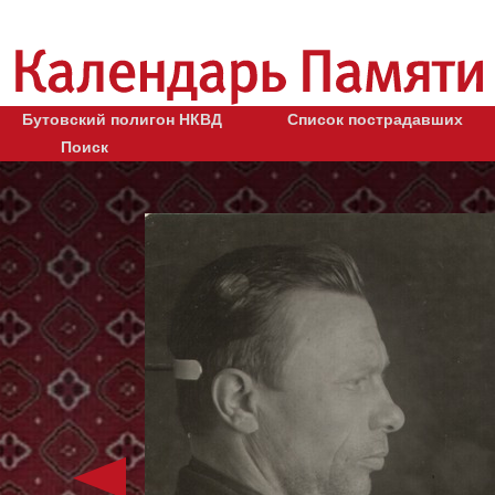
Бутовский полигон НКВД
Список пострадавших
Поиск