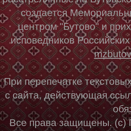
создается Мемориальн
центром "Бутово" и при
исповедников Российских
mzbuto
При перепечатке текстовы
с сайта, действующая ссы
обя
Все права защищены. (с)