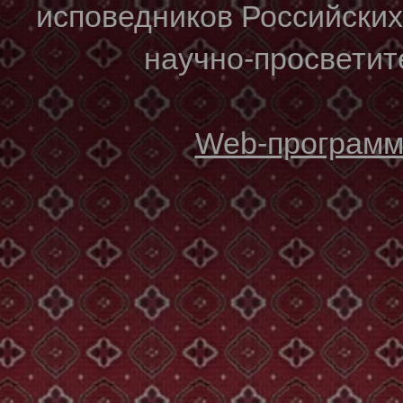
исповедников Российски
научно-просветите
Web-программи