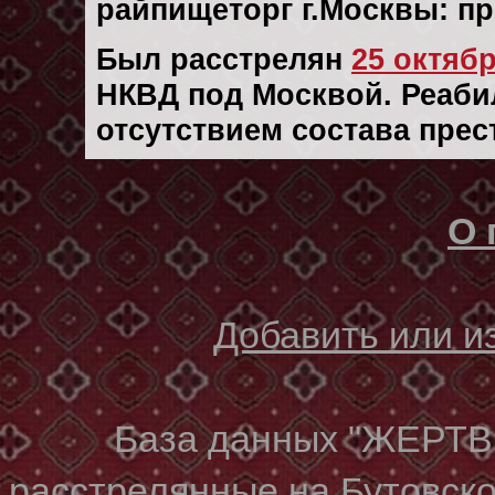
райпищеторг г.Москвы: п
Был расстрелян
25 октябр
НКВД под Москвой. Реабил
отсутствием состава прес
О 
Добавить или 
База данных "ЖЕР
расстрелянные на Бутовском