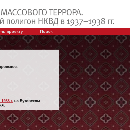
чь проекту
Поиск
дровское.
 1938 г.
на Бутовском
ия.