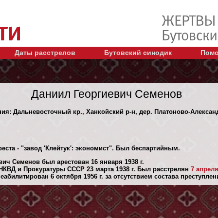
Даты расстрелов
Бутовский синодик
Помо
Даниил Георгиевич Семенов
ния: Дальневосточный кр., Ханкойский р-н, дер. Платоново-Алексан
еста - "завод 'Клейтук': экономист". Был беспартийным.
вич Семенов был арестован 16 января 1938 г.
КВД и Прокуратуры СССР 23 марта 1938 г. Был расстрелян
7 апреля
абилитирован 6 октября 1956 г. за отсутствием состава преступлен