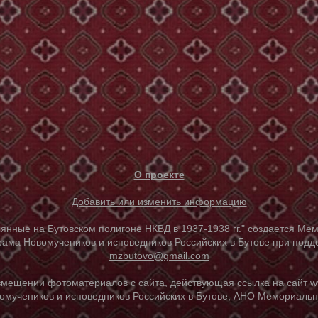
О проекте
Добавить или изменить информацию
е на Бутовском полигоне НКВД в 1937-1938 гг." создается Мем
ама Новомучеников и исповедников Российских в Бутове при под
mzbutovo@gmail.com
азмещении фотоматериалов с сайта, действующая ссылка на сайт
w
омучеников и исповедников Российских в Бутове, АНО Мемориальны