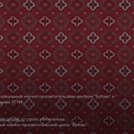
ориальным научно-просветительским центром "Бутово" и
держке РГНФ.
ww.sinodik.ru
строго обязательна.
й научно-просветительский центр "Бутово".