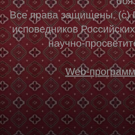
обя
Все права защищены. (с)
исповедников Российски
научно-просветите
Web-программи