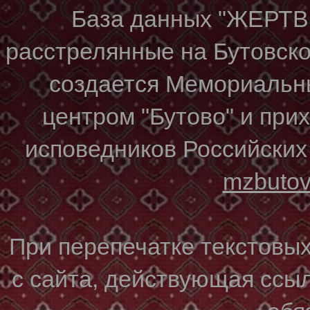
База данных "ЖЕР
расстрелянные на Бутовском
создается Мемориальн
центром "Бутово" и при
исповедников Российских
mzbuto
При перепечатке текстовы
с сайта, действующая ссы