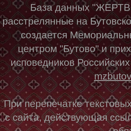
База данных "ЖЕР
расстрелянные на Бутовском
создается Мемориальн
центром "Бутово" и при
исповедников Российских
mzbuto
При перепечатке текстовы
с сайта, действующая ссы
обя