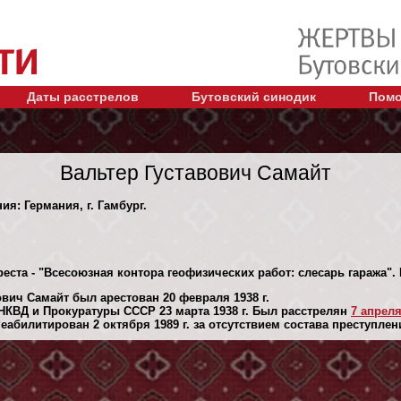
Даты расстрелов
Бутовский синодик
Помо
Вальтер Густавович Самайт
ия: Германия, г. Гамбург.
реста - "Всесоюзная контора геофизических работ: слесарь гаража"
вич Самайт был арестован 20 февраля 1938 г.
КВД и Прокуратуры СССР 23 марта 1938 г. Был расстрелян
7 апреля
абилитирован 2 октября 1989 г. за отсутствием состава преступлен