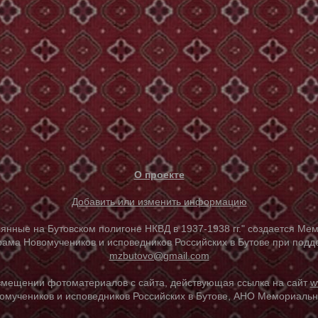
О проекте
Добавить или изменить информацию
е на Бутовском полигоне НКВД в 1937-1938 гг." создается Мем
ама Новомучеников и исповедников Российских в Бутове при под
mzbutovo@gmail.com
азмещении фотоматериалов с сайта, действующая ссылка на сайт
w
омучеников и исповедников Российских в Бутове, АНО Мемориальны