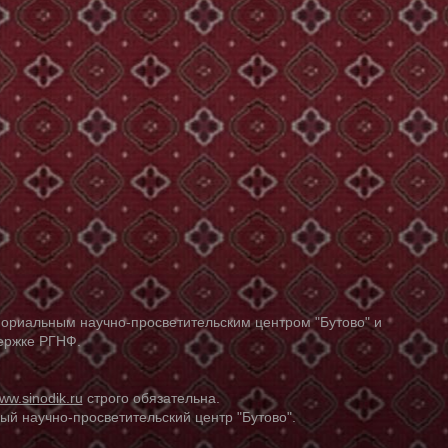
ориальным научно-просветительским центром "Бутово" и
держке РГНФ.
ww.sinodik.ru
строго обязательна.
й научно-просветительский центр "Бутово".