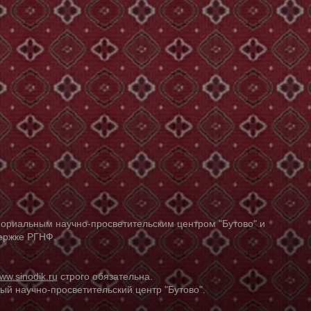
ориальным научно-просветительским центром "Бутово" и
держке РГНФ.
ww.sinodik.ru
строго обязательна.
й научно-просветительский центр "Бутово".