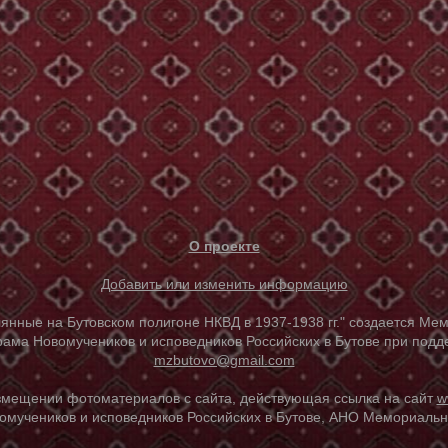
О проекте
Добавить или изменить информацию
е на Бутовском полигоне НКВД в 1937-1938 гг." создается Мем
ама Новомучеников и исповедников Российских в Бутове при под
mzbutovo@gmail.com
азмещении фотоматериалов с сайта, действующая ссылка на сайт
w
омучеников и исповедников Российских в Бутове, АНО Мемориальны