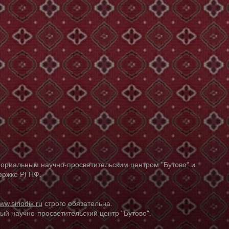
ориальным научно-просветительским центром "Бутово" и
держке РГНФ.
ww.sinodik.ru
строго обязательна.
й научно-просветительский центр "Бутово".