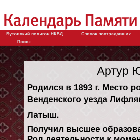
Бутовский полигон НКВД
Список пострадавших
Поиск
Артур 
Родился в 1893 г. Место 
Венденского уезда Лифлян
Латыш.
Получил высшее образов
Род деятельности к момен