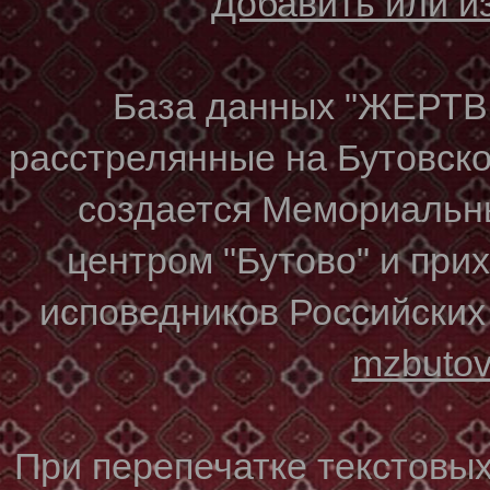
Добавить или 
База данных "ЖЕР
расстрелянные на Бутовском
создается Мемориальн
центром "Бутово" и при
исповедников Российских
mzbuto
При перепечатке текстовы