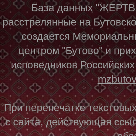
База данных "ЖЕР
расстрелянные на Бутовском
создается Мемориальн
центром "Бутово" и при
исповедников Российских
mzbuto
При перепечатке текстовы
с сайта, действующая ссы
обя