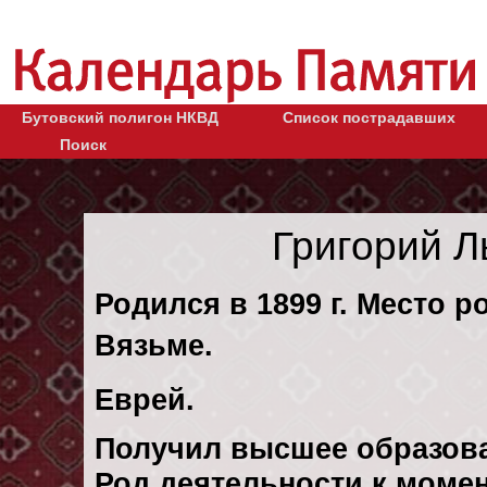
Бутовский полигон НКВД
Список пострадавших
Поиск
Григорий Л
Родился в 1899 г. Место р
Вязьме.
Еврей.
Получил высшее образов
Род деятельности к момен