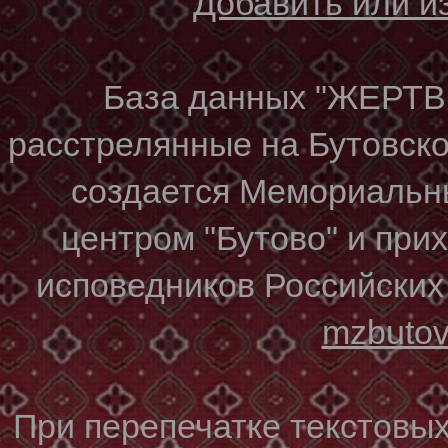
Добавить или 
База данных "ЖЕР
расстрелянные на Бутовском
создается Мемориальн
центром "Бутово" и при
исповедников Российских
mzbuto
При перепечатке текстовы