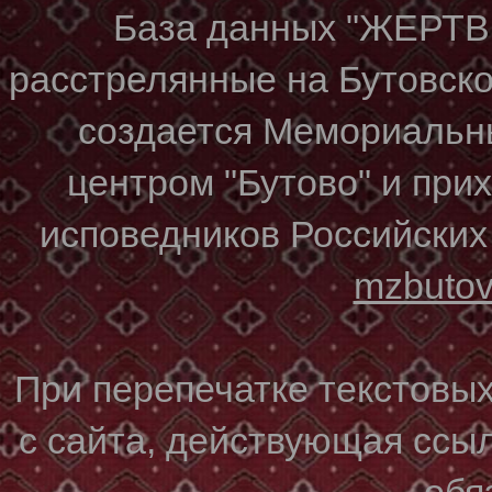
База данных "ЖЕР
расстрелянные на Бутовском
создается Мемориальн
центром "Бутово" и при
исповедников Российских
mzbuto
При перепечатке текстовы
с сайта, действующая ссы
обя