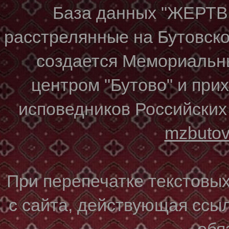
База данных "ЖЕР
расстрелянные на Бутовском
создается Мемориальн
центром "Бутово" и при
исповедников Российских
mzbuto
При перепечатке текстовы
с сайта, действующая ссы
обя