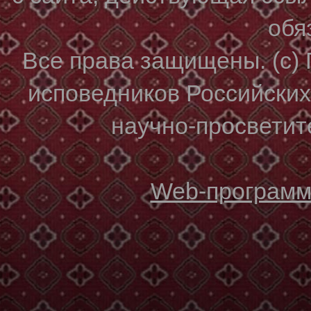
обя
Все права защищены. (с)
исповедников Российски
научно-просветите
Web-программи