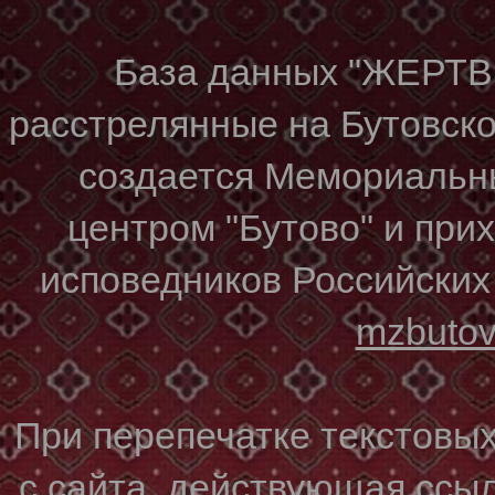
База данных "ЖЕР
расстрелянные на Бутовском
создается Мемориальн
центром "Бутово" и при
исповедников Российских
mzbuto
При перепечатке текстовы
с сайта, действующая ссы