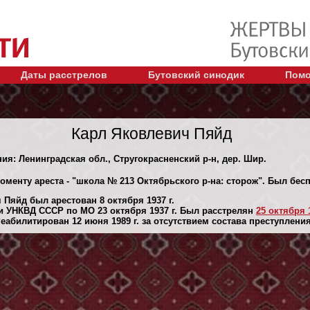
Даты расстрелов
Бутовский синодик
Помо
Карл Яковлевич Пяйд
ния: Ленинградская обл., Стругокрасненский р-н, дер. Шир.
оменту ареста - "школа № 213 Октябрьского р-на: сторож". Был бе
Пяйд был арестован 8 октября 1937 г.
 УНКВД СССР по МО 23 октября 1937 г. Был расстрелян
25 октября 1
абилитирован 12 июня 1989 г. за отсутствием состава преступления