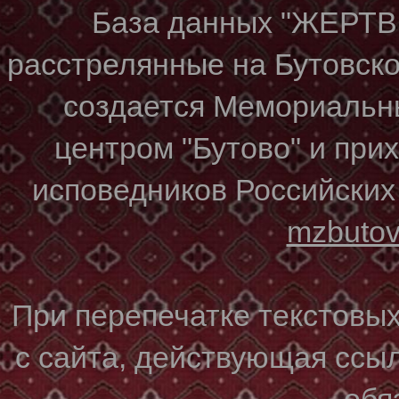
База данных "ЖЕР
расстрелянные на Бутовском
создается Мемориальн
центром "Бутово" и при
исповедников Российских
mzbuto
При перепечатке текстовы
с сайта, действующая ссы
обя