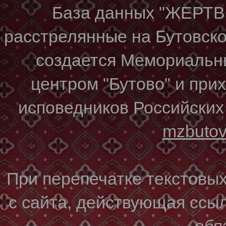
База данных "ЖЕР
расстрелянные на Бутовском
создается Мемориальн
центром "Бутово" и при
исповедников Российских
mzbuto
При перепечатке текстовы
с сайта, действующая ссы
обя