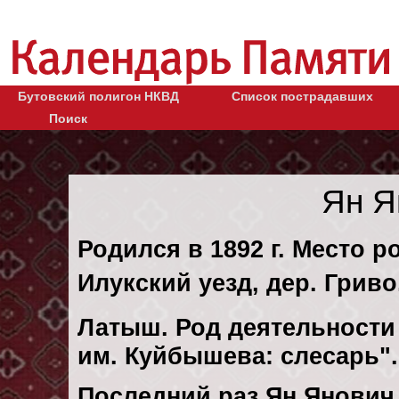
Бутовский полигон НКВД
Список пострадавших
Поиск
Ян Я
Родился в 1892 г. Место р
Илукский уезд, дер. Гриво
Латыш. Род деятельности 
им. Куйбышева: слесарь"
Последний раз Ян Янович