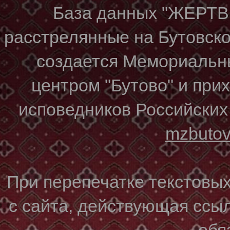
База данных "ЖЕР
расстрелянные на Бутовском
создается Мемориальн
центром "Бутово" и при
исповедников Российских
mzbuto
При перепечатке текстовы
с сайта, действующая ссы
обя