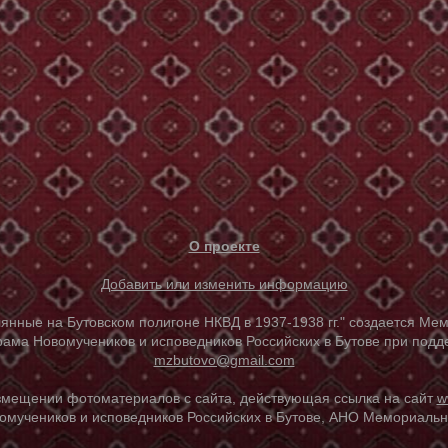
О проекте
Добавить или изменить информацию
е на Бутовском полигоне НКВД в 1937-1938 гг." создается Мем
ама Новомучеников и исповедников Российских в Бутове при под
mzbutovo@gmail.com
азмещении фотоматериалов с сайта, действующая ссылка на сайт
w
омучеников и исповедников Российских в Бутове, АНО Мемориальны