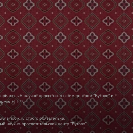
ориальным научно-просветительским центром "Бутово" и
держке РГНФ.
ww.sinodik.ru
строго обязательна.
й научно-просветительский центр "Бутово".