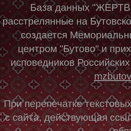
База данных "ЖЕР
расстрелянные на Бутовском
создается Мемориальн
центром "Бутово" и при
исповедников Российских
mzbuto
При перепечатке текстовы
с сайта, действующая ссы
обя