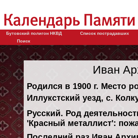
Бутовский полигон НКВД
Список пострадавших
Поиск
Иван Ар
Родился в 1900 г. Место р
Иллукстский уезд, с. Колк
Русский. Род деятельности
'Красный металлист': пож
Последний раз Иван Архи