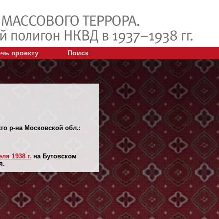
чь проекту
Поиск
го р-на Московской обл.:
еля 1938 г.
на Бутовском
я.