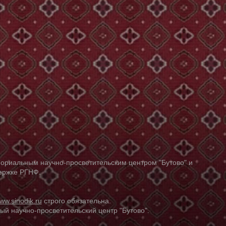
ориальным научно-просветительским центром "Бутово" и
держке РГНФ.
ww.sinodik.ru
строго обязательна.
й научно-просветительский центр "Бутово".