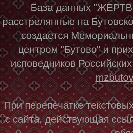
База данных "ЖЕР
расстрелянные на Бутовском
создается Мемориальн
центром "Бутово" и при
исповедников Российских
mzbuto
При перепечатке текстовы
с сайта, действующая ссы
обя