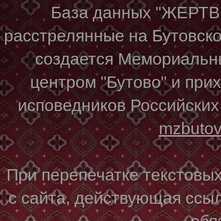
База данных "ЖЕР
расстрелянные на Бутовском
создается Мемориальн
центром "Бутово" и при
исповедников Российских
mzbuto
При перепечатке текстовы
с сайта, действующая ссы
обя