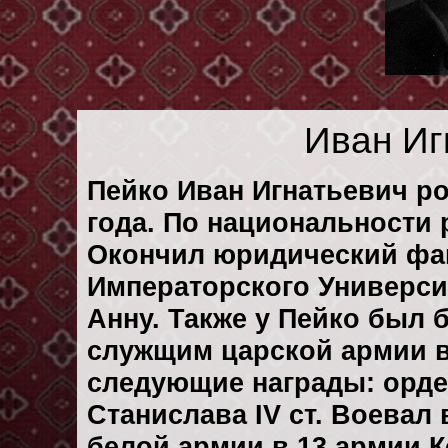
Иван Иг
Пейко Иван Игнатьевич р
года. По национальности 
Окончил юридический фак
Императорского Университ
Анну. Также у Пейко был б
служщим царской армии в
следующие награды: орден 
Станислава IV ст. Воевал
белой армии в 13 армии Ко