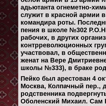
адьютанта огнеметно-химич
служит в красной армии в
командира роты. Последни
пения в школе №302 Р.О.
рабочих, в других организ
контрреволюционных групп
участвовал, в общественн
женат на Вере Дмитриевне
школы №333), в браке род
Пейко был арестован 4 окт
Москва, Колпачный пер., д.
родственника подвергнут
Оболенский Михаил. Сам 