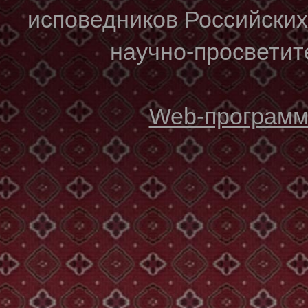
исповедников Российски
научно-просветите
Web-программи