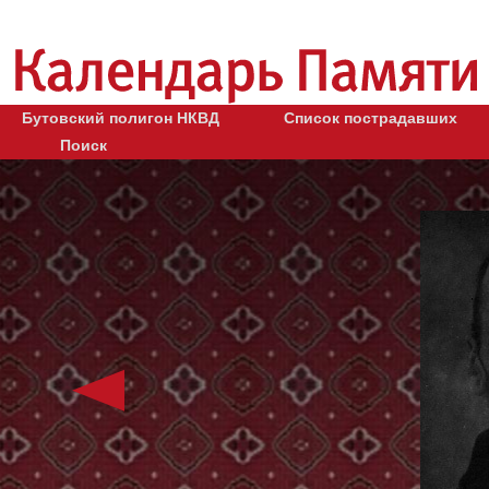
Бутовский полигон НКВД
Список пострадавших
Поиск