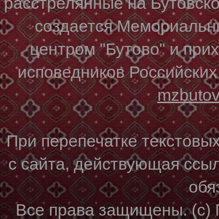
расстрелянные на Бутовском
создается Мемориальн
центром "Бутово" и при
исповедников Российских
mzbuto
При перепечатке текстовы
с сайта, действующая ссы
обя
Все права защищены. (с)