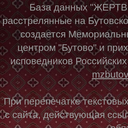
База данных "ЖЕР
расстрелянные на Бутовском
создается Мемориальн
центром "Бутово" и при
исповедников Российских
mzbuto
При перепечатке текстовы
с сайта, действующая ссы
обя