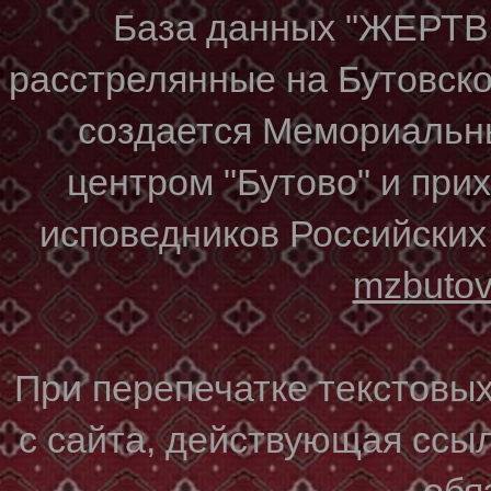
База данных "ЖЕР
расстрелянные на Бутовском
создается Мемориальн
центром "Бутово" и при
исповедников Российских
mzbuto
При перепечатке текстовы
с сайта, действующая ссы
обя