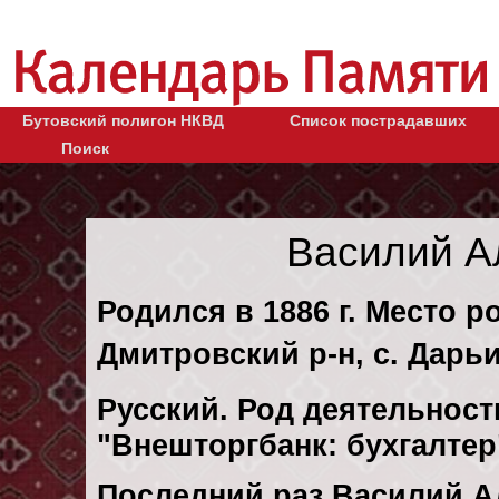
Бутовский полигон НКВД
Список пострадавших
Поиск
Василий А
Родился в 1886 г. Место р
Дмитровский р-н, с. Дарь
Русский. Род деятельности
"Внешторгбанк: бухгалте
Последний раз Василий А