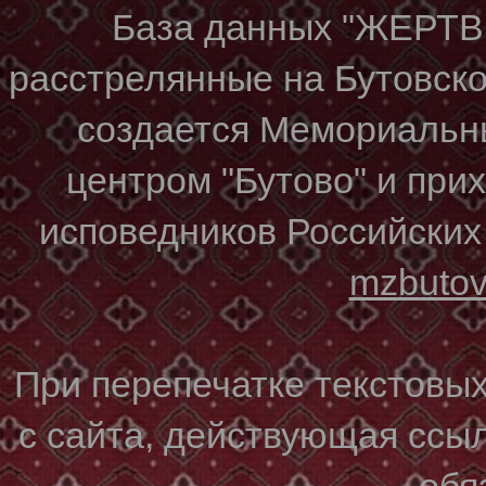
База данных "ЖЕР
расстрелянные на Бутовском
создается Мемориальн
центром "Бутово" и при
исповедников Российских
mzbuto
При перепечатке текстовы
с сайта, действующая ссы
обя