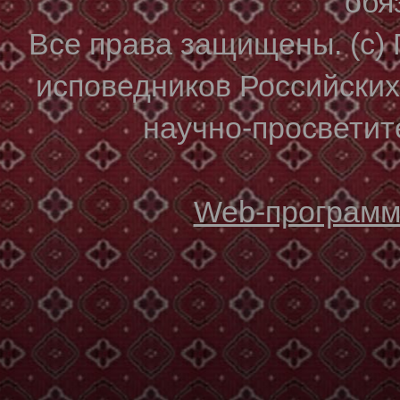
обя
Все права защищены. (с)
исповедников Российски
научно-просветите
Web-программи