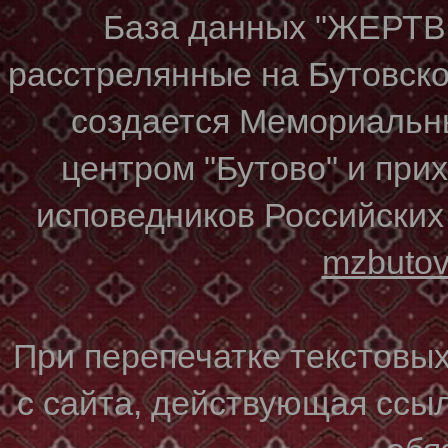
База данных "ЖЕР
расстрелянные на Бутовском
создается Мемориальн
центром "Бутово" и при
исповедников Российских
mzbuto
При перепечатке текстовы
с сайта, действующая ссы