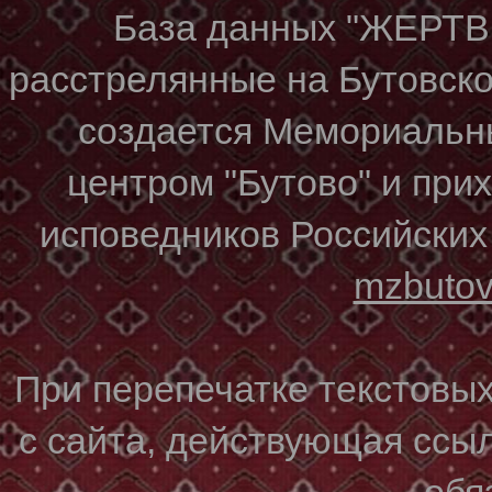
База данных "ЖЕР
расстрелянные на Бутовском
создается Мемориальн
центром "Бутово" и при
исповедников Российских
mzbuto
При перепечатке текстовы
с сайта, действующая ссы
обя