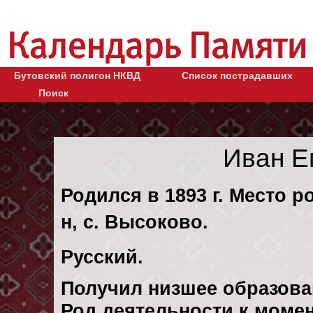
Бутовский полигон НКВД
Список пострадавших
Поиск
Иван Е
Родился в 1893 г. Место р
н, с. Высоково.
Русский.
Получил низшее образова
Род деятельности к момент