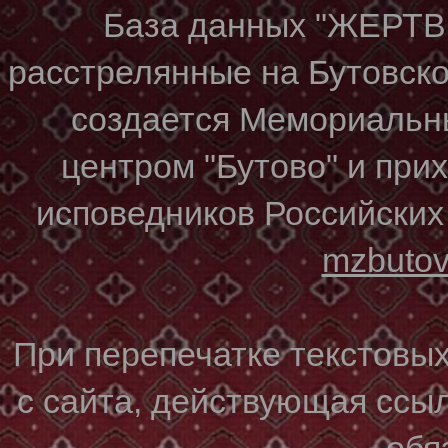
База данных "ЖЕР
расстрелянные на Бутовском
создается Мемориальн
центром "Бутово" и при
исповедников Российских
mzbuto
При перепечатке текстовы
с сайта, действующая ссы
обя