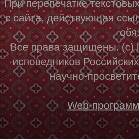
При перепечатке текстовы
с сайта, действующая ссы
обя
Все права защищены. (с)
исповедников Российски
научно-просветите
Web-программи