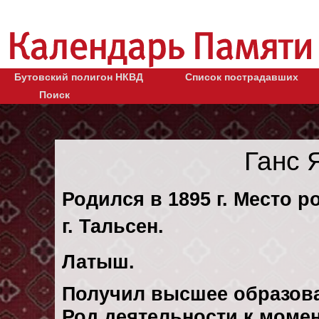
Бутовский полигон НКВД
Список пострадавших
Поиск
Ганс 
Родился в 1895 г. Место р
г. Тальсен.
Латыш.
Получил высшее образов
Род деятельности к момен