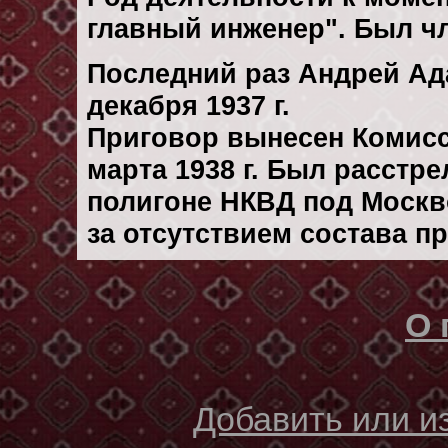
главный инженер". Был чл
Последний раз Андрей Ад
декaбря 1937 г.
Приговор вынесен Комис
марта 1938 г. Был расстр
полигоне НКВД под Москво
за отсутствием состава п
О 
Добавить или 