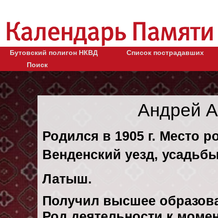
Бутовский полигон НКВД
Список пострадавших
Поиск
Андрей А
Родился в 1905 г. Место 
Венденский уезд, усадьб
Латыш.
Получил высшее образов
Род деятельности к момен