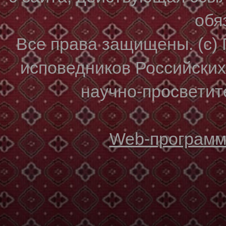
обя
Все права защищены. (с)
исповедников Российски
научно-просветите
Web-программи