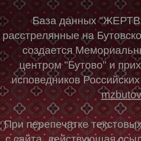
База данных "ЖЕР
расстрелянные на Бутовском
создается Мемориальн
центром "Бутово" и при
исповедников Российских
mzbuto
При перепечатке текстовы
с сайта, действующая ссы