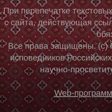
При перепечатке текстовы
с сайта, действующая ссы
обя
Все права защищены. (с)
исповедников Российски
научно-просветите
Web-программи