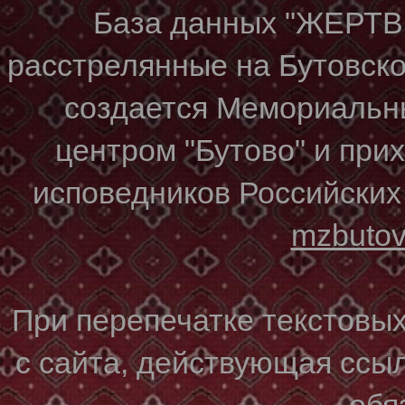
База данных "ЖЕР
расстрелянные на Бутовском
создается Мемориальн
центром "Бутово" и при
исповедников Российских
mzbuto
При перепечатке текстовы
с сайта, действующая ссы
обя