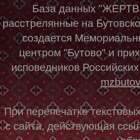
База данных "ЖЕР
расстрелянные на Бутовском
создается Мемориальн
центром "Бутово" и при
исповедников Российских
mzbuto
При перепечатке текстовы
с сайта, действующая ссы