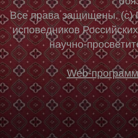
обя
Все права защищены. (с)
исповедников Российски
научно-просветите
Web-программи