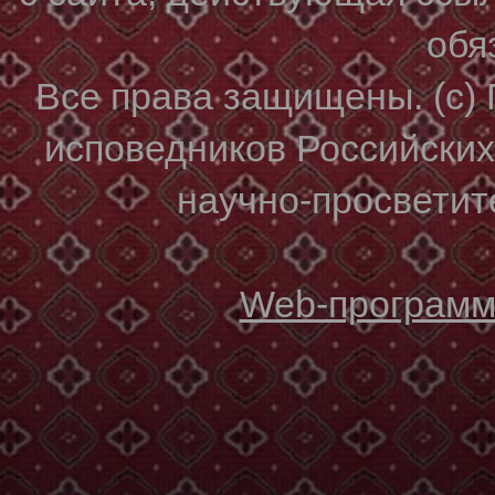
обя
Все права защищены. (с)
исповедников Российски
научно-просветите
Web-программи