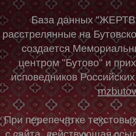
База данных "ЖЕР
расстрелянные на Бутовском
создается Мемориальн
центром "Бутово" и при
исповедников Российских
mzbuto
При перепечатке текстовы
с сайта, действующая ссы