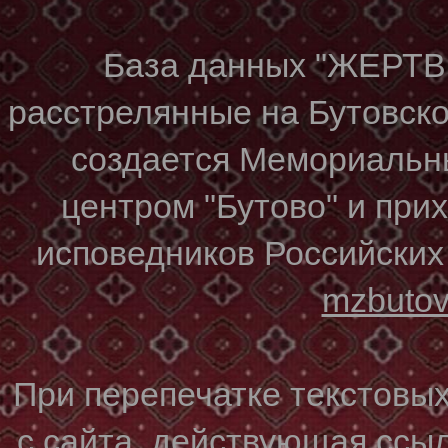
База данных "ЖЕР
расстрелянные на Бутовском
создается Мемориальн
центром "Бутово" и при
исповедников Российских
mzbuto
При перепечатке текстовы
с сайта, действующая ссы