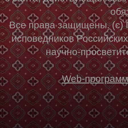
обя
Все права защищены. (с)
исповедников Российски
научно-просветите
Web-программи