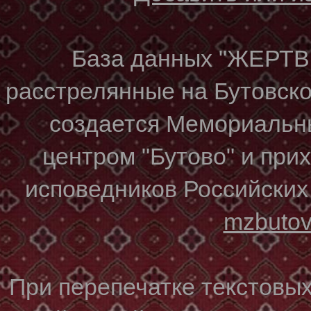
База данных "ЖЕР
расстрелянные на Бутовском
создается Мемориальн
центром "Бутово" и при
исповедников Российских
mzbuto
При перепечатке текстовы