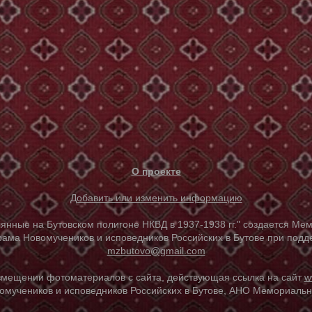
О проекте
Добавить или изменить информацию
е на Бутовском полигоне НКВД в 1937-1938 гг." создается Мем
ама Новомучеников и исповедников Российских в Бутове при под
mzbutovo@gmail.com
азмещении фотоматериалов с сайта, действующая ссылка на сайт
w
омучеников и исповедников Российских в Бутове, АНО Мемориальны