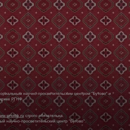
ориальным научно-просветительским центром "Бутово" и
держке РГНФ.
ww.sinodik.ru
строго обязательна.
й научно-просветительский центр "Бутово".