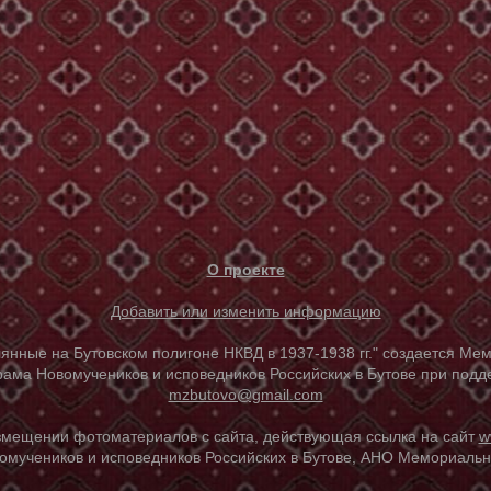
О проекте
Добавить или изменить информацию
е на Бутовском полигоне НКВД в 1937-1938 гг." создается Мем
ама Новомучеников и исповедников Российских в Бутове при под
mzbutovo@gmail.com
азмещении фотоматериалов с сайта, действующая ссылка на сайт
w
омучеников и исповедников Российских в Бутове, АНО Мемориальны