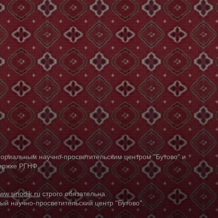
ориальным научно-просветительским центром "Бутово" и
держке РГНФ.
ww.sinodik.ru
строго обязательна.
й научно-просветительский центр "Бутово".