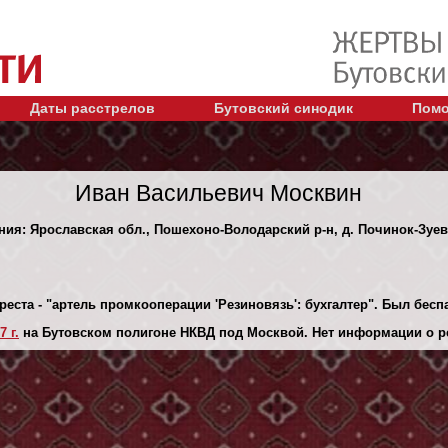
Даты расстрелов
Бутовский синодик
Помо
Иван Васильевич Москвин
ения: Ярославская обл., Пошехоно-Володарский р-н, д. Починок-Зуев
реста - "артель промкооперации 'Резиновязь': бухгалтер". Был бес
 г.
на Бутовском полигоне НКВД под Москвой. Нет информации о р