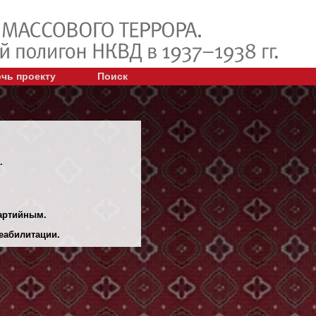
чь проекту
Поиск
.
партийным.
еабилитации.